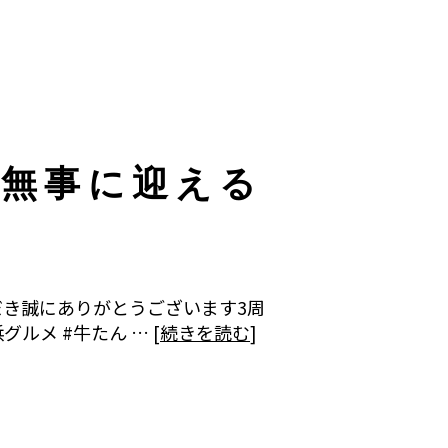
を無事に迎える
だき誠にありがとうございます3周
メ #牛たん … [
続きを読む
]