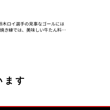
鈴木ロイ選手の見事なゴールには
ん焼き縁では、美味しい牛たん料…
います